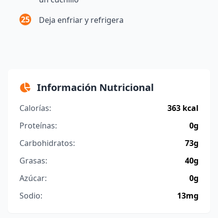
25
Deja enfriar y refrigera
Información Nutricional
Calorías:
363 kcal
Proteínas:
0g
Carbohidratos:
73g
Grasas:
40g
Azúcar:
0g
Sodio:
13mg