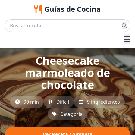
Guías de Cocina
Cheesecake
marmoleado de
chocolate
90 min
Difícil
9 ingredientes
Categoría
Ver Receta Completa