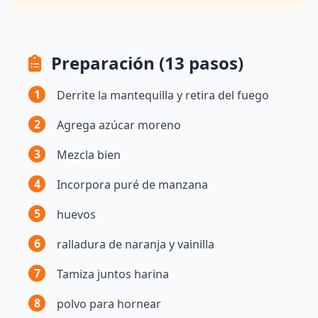
Preparación (13 pasos)
1
Derrite la mantequilla y retira del fuego
2
Agrega azúcar moreno
3
Mezcla bien
4
Incorpora puré de manzana
5
huevos
6
ralladura de naranja y vainilla
7
Tamiza juntos harina
8
polvo para hornear