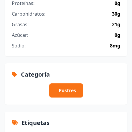
Proteínas:
0g
Carbohidratos:
30g
Grasas:
21g
Azúcar:
0g
Sodio:
8mg
Categoría
Postres
Etiquetas