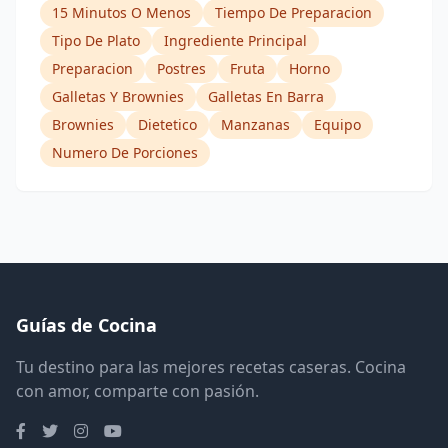
15 Minutos O Menos
Tiempo De Preparacion
Tipo De Plato
Ingrediente Principal
Preparacion
Postres
Fruta
Horno
Galletas Y Brownies
Galletas En Barra
Brownies
Dietetico
Manzanas
Equipo
Numero De Porciones
Guías de Cocina
Tu destino para las mejores recetas caseras. Cocina
con amor, comparte con pasión.