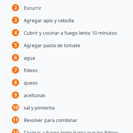
2
Escurrir
3
Agregar apio y cebolla
4
Cubrir y cocinar a fuego lento 10 minutos
5
Agregar pasta de tomate
6
agua
7
fideos
8
queso
9
aceitunas
10
sal y pimienta
11
Revolver para combinar
12
Cocinar a fuego lento hasta que los fideos