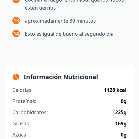
estén tiernos
13
aproximadamente 30 minutos
14
Esto es igual de bueno al segundo día
Información Nutricional
Calorías:
1128 kcal
Proteínas:
0g
Carbohidratos:
225g
Grasas:
169g
Azúcar:
0g