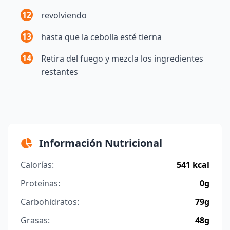
12
revolviendo
13
hasta que la cebolla esté tierna
14
Retira del fuego y mezcla los ingredientes
restantes
Información Nutricional
Calorías:
541 kcal
Proteínas:
0g
Carbohidratos:
79g
Grasas:
48g