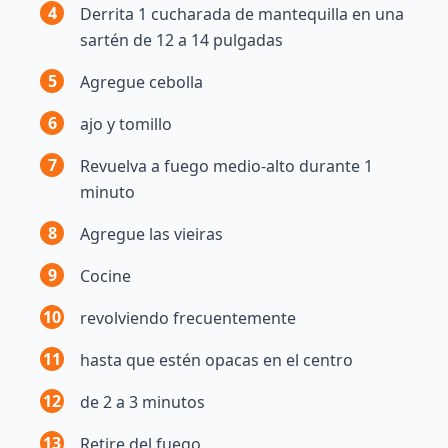
4
Derrita 1 cucharada de mantequilla en una
sartén de 12 a 14 pulgadas
5
Agregue cebolla
6
ajo y tomillo
7
Revuelva a fuego medio-alto durante 1
minuto
8
Agregue las vieiras
9
Cocine
10
revolviendo frecuentemente
11
hasta que estén opacas en el centro
12
de 2 a 3 minutos
13
Retire del fuego