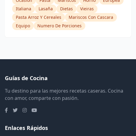
Ocasion
Pasta
Mariscos
Horno
Europea
Italiana
Lasaña
Dietas
Vieiras
Pasta Arroz Y Cereales
Mariscos Con Cascara
Equipo
Numero De Porciones
Guías de Cocina
Tu destino para las mejores recetas caseras. Cocina
con amor, comparte con pasión.
Enlaces Rápidos