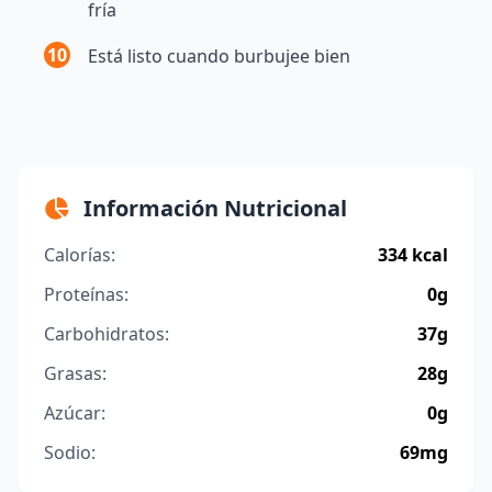
fría
10
Está listo cuando burbujee bien
Información Nutricional
Calorías:
334 kcal
Proteínas:
0g
Carbohidratos:
37g
Grasas:
28g
Azúcar:
0g
Sodio:
69mg