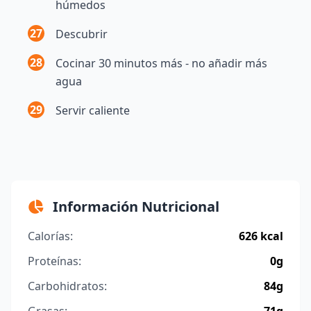
húmedos
27
Descubrir
28
Cocinar 30 minutos más - no añadir más
agua
29
Servir caliente
Información Nutricional
Calorías:
626 kcal
Proteínas:
0g
Carbohidratos:
84g
Grasas:
71g