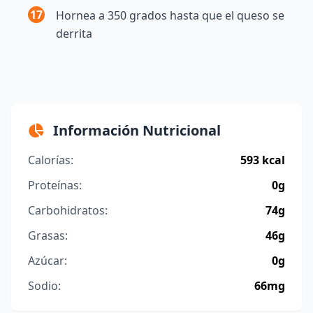
17
Hornea a 350 grados hasta que el queso se
derrita
Información Nutricional
Calorías:
593 kcal
Proteínas:
0g
Carbohidratos:
74g
Grasas:
46g
Azúcar:
0g
Sodio:
66mg