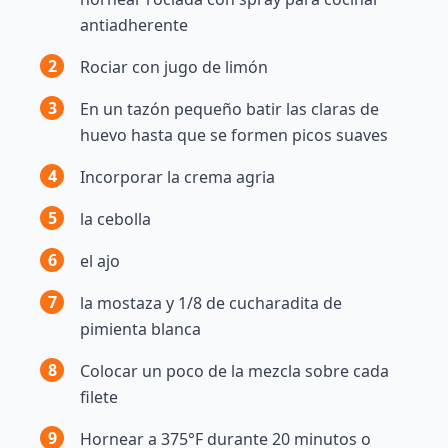
antiadherente
2
Rociar con jugo de limón
3
En un tazón pequeño batir las claras de
huevo hasta que se formen picos suaves
4
Incorporar la crema agria
5
la cebolla
6
el ajo
7
la mostaza y 1/8 de cucharadita de
pimienta blanca
8
Colocar un poco de la mezcla sobre cada
filete
9
Hornear a 375°F durante 20 minutos o