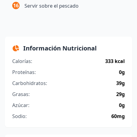
16
Servir sobre el pescado
Información Nutricional
Calorías:
333 kcal
Proteínas:
0g
Carbohidratos:
39g
Grasas:
29g
Azúcar:
0g
Sodio:
60mg