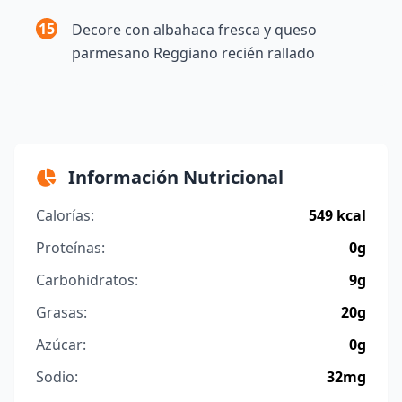
15
Decore con albahaca fresca y queso
parmesano Reggiano recién rallado
Información Nutricional
Calorías:
549 kcal
Proteínas:
0g
Carbohidratos:
9g
Grasas:
20g
Azúcar:
0g
Sodio:
32mg