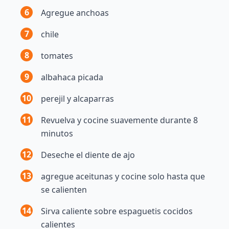
6
Agregue anchoas
7
chile
8
tomates
9
albahaca picada
10
perejil y alcaparras
11
Revuelva y cocine suavemente durante 8
minutos
12
Deseche el diente de ajo
13
agregue aceitunas y cocine solo hasta que
se calienten
14
Sirva caliente sobre espaguetis cocidos
calientes