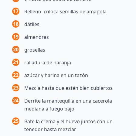
17
Relleno: coloca semillas de amapola
18
dátiles
19
almendras
20
grosellas
21
ralladura de naranja
22
azúcar y harina en un tazón
23
Mezcla hasta que estén bien cubiertos
24
Derrite la mantequilla en una cacerola
mediana a fuego bajo
25
Bate la crema y el huevo juntos con un
tenedor hasta mezclar