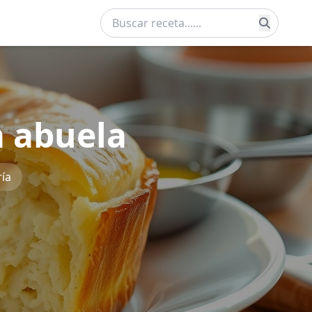
a abuela
ía