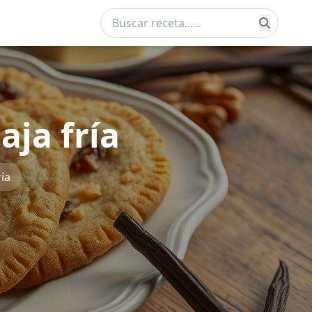
aja fría
ía