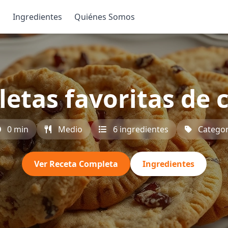
s
Ingredientes
Quiénes Somos
letas favoritas de c
0 min
Medio
6 ingredientes
Categor
Ver Receta Completa
Ingredientes