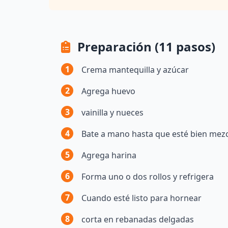
Preparación (11 pasos)
1
Crema mantequilla y azúcar
2
Agrega huevo
3
vainilla y nueces
4
Bate a mano hasta que esté bien mez
5
Agrega harina
6
Forma uno o dos rollos y refrigera
7
Cuando esté listo para hornear
8
corta en rebanadas delgadas