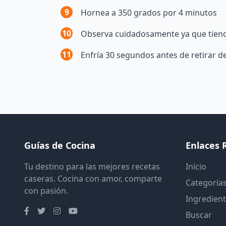
9
Hornea a 350 grados por 4 minutos
10
Observa cuidadosamente ya que tien
11
Enfría 30 segundos antes de retirar de
Guías de Cocina
Enlaces 
Tu destino para las mejores recetas
Inicio
caseras. Cocina con amor, comparte
Categoría
con pasión.
Ingredien
Buscar