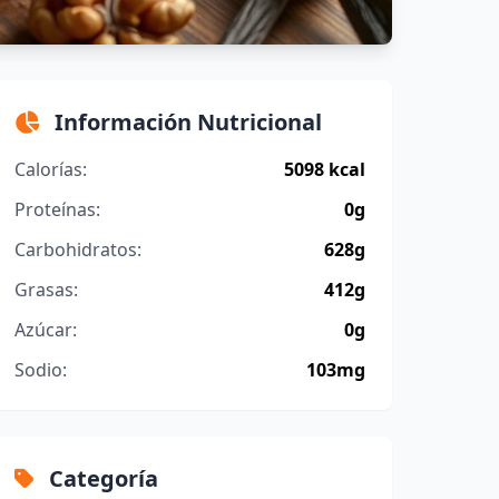
Información Nutricional
Calorías:
5098 kcal
Proteínas:
0g
Carbohidratos:
628g
Grasas:
412g
Azúcar:
0g
Sodio:
103mg
Categoría