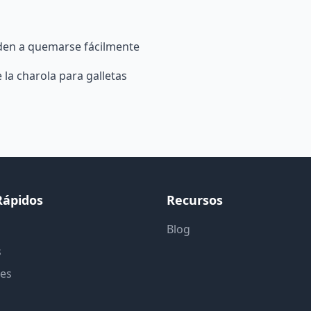
den a quemarse fácilmente
 la charola para galletas
Rápidos
Recursos
Blog
s
tes