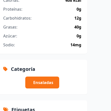
Calorías:
408 kcal
Proteínas:
0g
Carbohidratos:
12g
Grasas:
40g
Azúcar:
0g
Sodio:
14mg
Categoría
Ensaladas
Etiquetas