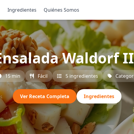
s
Ingredientes
Quiénes Somos
Ensalada Waldorf II
15 min
Fácil
5 ingredientes
Categor
Ver Receta Completa
Ingredientes