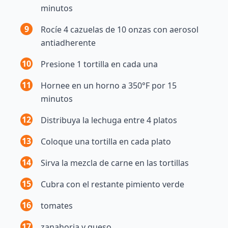
minutos
9
Rocíe 4 cazuelas de 10 onzas con aerosol
antiadherente
10
Presione 1 tortilla en cada una
11
Hornee en un horno a 350°F por 15
minutos
12
Distribuya la lechuga entre 4 platos
13
Coloque una tortilla en cada plato
14
Sirva la mezcla de carne en las tortillas
15
Cubra con el restante pimiento verde
16
tomates
17
zanahoria y queso