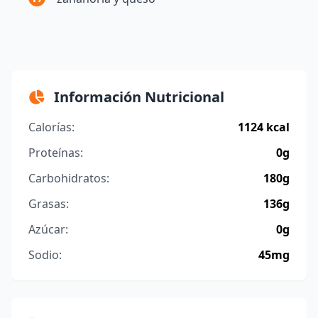
Información Nutricional
Calorías:
1124 kcal
Proteínas:
0g
Carbohidratos:
180g
Grasas:
136g
Azúcar:
0g
Sodio:
45mg