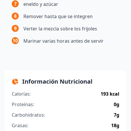
7
eneldo y azúcar
8
Remover hasta que se integren
9
Verter la mezcla sobre los frijoles
10
Marinar varias horas antes de servir
Información Nutricional
Calorías:
193 kcal
Proteínas:
0g
Carbohidratos:
7g
Grasas:
18g