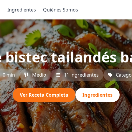
s
Ingredientes
Quiénes Somos
 bistec tailandés b
0 min
Medio
11 ingredientes
Catego
Ver Receta Completa
Ingredientes