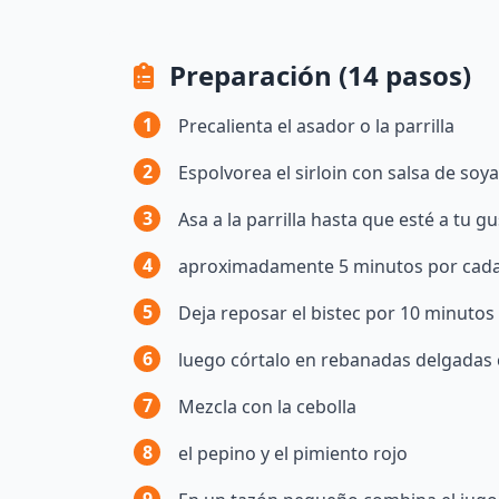
Preparación (14 pasos)
1
Precalienta el asador o la parrilla
2
Espolvorea el sirloin con salsa de soya 
3
Asa a la parrilla hasta que esté a tu g
4
aproximadamente 5 minutos por cada 
5
Deja reposar el bistec por 10 minutos
6
luego córtalo en rebanadas delgadas c
7
Mezcla con la cebolla
8
el pepino y el pimiento rojo