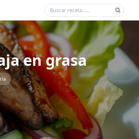
aja en grasa
ría