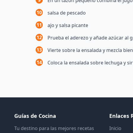
9
En un tazón pequeño combina el jugo
10
salsa de pescado
11
ajo y salsa picante
12
Prueba el aderezo y añade azúcar al 
13
Vierte sobre la ensalada y mezcla bie
14
Coloca la ensalada sobre lechuga y sir
Guías de Cocina
Enlaces 
Tu destino para las mejores recetas
Inicio