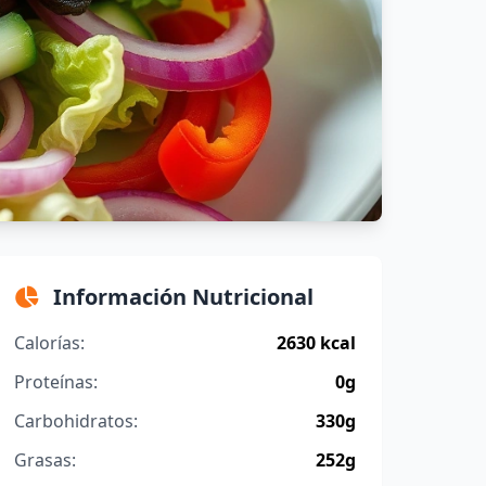
Información Nutricional
Calorías:
2630 kcal
Proteínas:
0g
Carbohidratos:
330g
Grasas:
252g