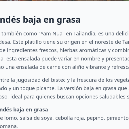
andés baja en grasa
a también como "Yam Nua" en Tailandia, es una delic
desa. Este platillo tiene su origen en el noreste de T
o de ingredientes frescos, hierbas aromáticas y combi
ca, esta ensalada puede variar en nombre y presenta
 una ensalada de carne con aliño vibrante y refresc
ntre la jugosidad del bistec y la frescura de los vege
do y un toque picante. La versión baja en grasa que
so, ideal para quienes buscan opciones saludables si
andés baja en grasa
e lomo, salsa de soya, cebolla roja, pepino, pimiento 
 romana.