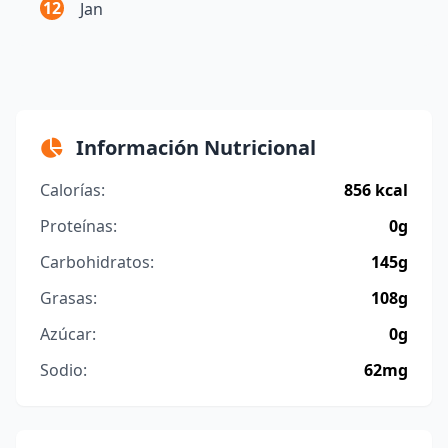
12
Jan
Información Nutricional
Calorías:
856 kcal
Proteínas:
0g
Carbohidratos:
145g
Grasas:
108g
Azúcar:
0g
Sodio:
62mg