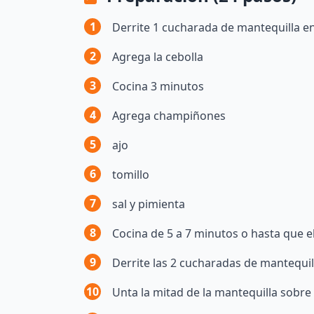
1
Derrite 1 cucharada de mantequilla e
2
Agrega la cebolla
3
Cocina 3 minutos
4
Agrega champiñones
5
ajo
6
tomillo
7
sal y pimienta
8
Cocina de 5 a 7 minutos o hasta que e
9
Derrite las 2 cucharadas de mantequil
10
Unta la mitad de la mantequilla sobre u