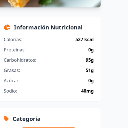
Información Nutricional
Calorías:
527 kcal
Proteínas:
0g
Carbohidratos:
95g
Grasas:
51g
Azúcar:
0g
Sodio:
40mg
Categoría