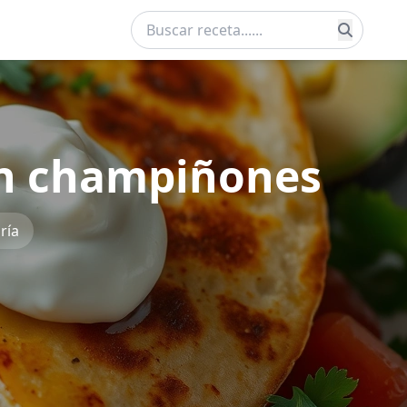
on champiñones
ría