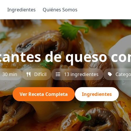
s
Ingredientes
Quiénes Somos
icantes de queso c
30 min
Difícil
13 ingredientes
Catego
Ver Receta Completa
Ingredientes