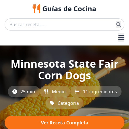
Guías de Cocina
Minnesota State Fair
Corn Dogs
25 min
Medio
11 ingredientes
Categoría
Ver Receta Completa