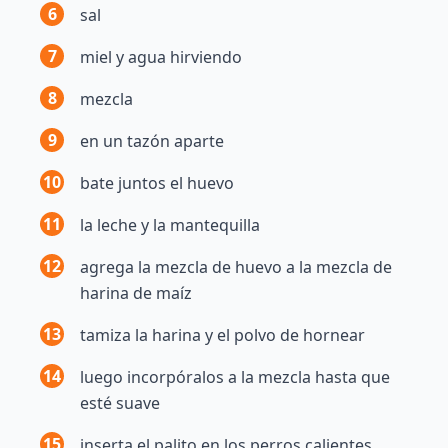
6
sal
7
miel y agua hirviendo
8
mezcla
9
en un tazón aparte
10
bate juntos el huevo
11
la leche y la mantequilla
12
agrega la mezcla de huevo a la mezcla de
harina de maíz
13
tamiza la harina y el polvo de hornear
14
luego incorpóralos a la mezcla hasta que
esté suave
15
inserta el palito en los perros calientes