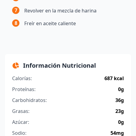
7
Revolver en la mezcla de harina
8
Freír en aceite caliente
Información Nutricional
Calorías:
687 kcal
Proteínas:
0g
Carbohidratos:
36g
Grasas:
23g
Azúcar:
0g
Sodio:
54mg