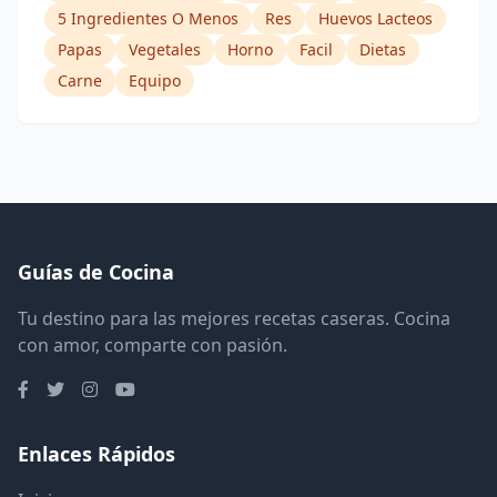
5 Ingredientes O Menos
Res
Huevos Lacteos
Papas
Vegetales
Horno
Facil
Dietas
Carne
Equipo
Guías de Cocina
Tu destino para las mejores recetas caseras. Cocina
con amor, comparte con pasión.
Enlaces Rápidos