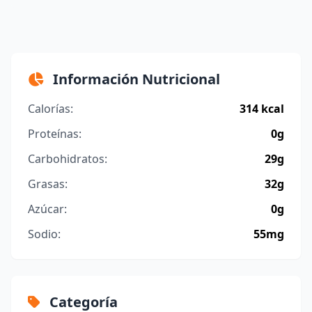
Información Nutricional
Calorías:
314 kcal
Proteínas:
0g
Carbohidratos:
29g
Grasas:
32g
Azúcar:
0g
Sodio:
55mg
Categoría