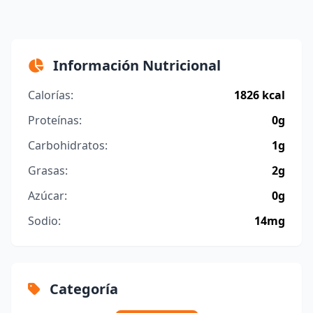
Información Nutricional
Calorías:
1826 kcal
Proteínas:
0g
Carbohidratos:
1g
Grasas:
2g
Azúcar:
0g
Sodio:
14mg
Categoría