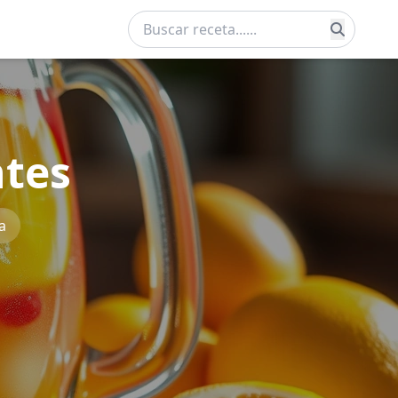
ntes
a