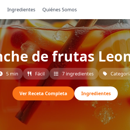
s
Ingredientes
Quiénes Somos
che de frutas Leo
5 min
Fácil
7 ingredientes
Categorí
Ver Receta Completa
Ingredientes