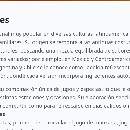
es
ional muy popular en diversas culturas latinoamerica
amiliares. Su origen se remonta a las antiguas costu
aturales, buscando una mezcla equilibrada de sabores
res variados; por ejemplo, en México y Centroaméric
gentina y Chile se le conoce como "bebida refrescante 
gión, donde cada versión incorpora ingredientes autóc
su combinación única de jugos y especias, lo que le 
istintas estaciones y ocasiones. Su elaboración senci
 compartir como para refrescarse en días cálidos o r
es
rutas, primero debe mezclar el jugo de manzana, jug