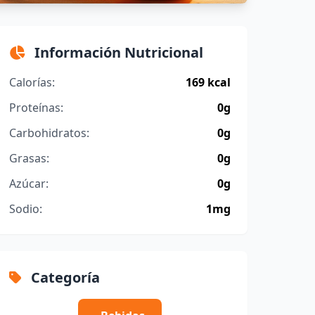
Información Nutricional
Calorías:
169 kcal
Proteínas:
0g
Carbohidratos:
0g
Grasas:
0g
Azúcar:
0g
Sodio:
1mg
Categoría