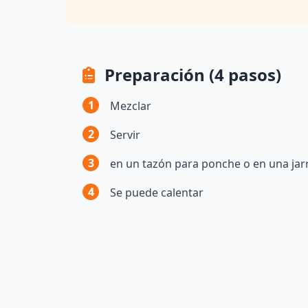
Preparación (4 pasos)
1
Mezclar
2
Servir
3
en un tazón para ponche o en una jar
4
Se puede calentar