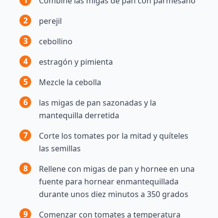
Combine las migas de pan con parmesano
2
perejil
3
cebollino
4
estragón y pimienta
5
Mezcle la cebolla
6
las migas de pan sazonadas y la
mantequilla derretida
7
Corte los tomates por la mitad y quíteles
las semillas
8
Rellene con migas de pan y hornee en una
fuente para hornear enmantequillada
durante unos diez minutos a 350 grados
9
Comenzar con tomates a temperatura