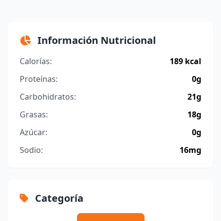
Información Nutricional
Calorías:
189 kcal
Proteínas:
0g
Carbohidratos:
21g
Grasas:
18g
Azúcar:
0g
Sodio:
16mg
Categoría