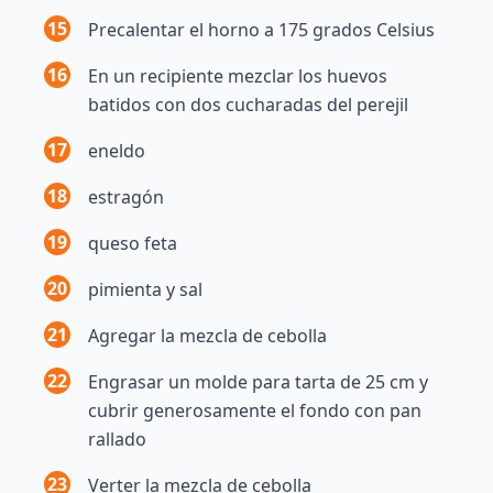
15
Precalentar el horno a 175 grados Celsius
16
En un recipiente mezclar los huevos
batidos con dos cucharadas del perejil
17
eneldo
18
estragón
19
queso feta
20
pimienta y sal
21
Agregar la mezcla de cebolla
22
Engrasar un molde para tarta de 25 cm y
cubrir generosamente el fondo con pan
rallado
23
Verter la mezcla de cebolla