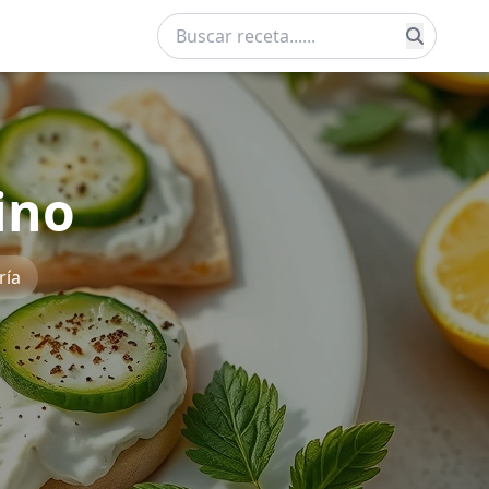
ino
ría