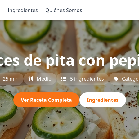
s
Ingredientes
Quiénes Somos
ices de pita con pep
25 min
Medio
5 ingredientes
Catego
Ver Receta Completa
Ingredientes