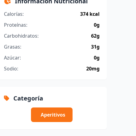
Información Nutricional
Calorías:
374 kcal
Proteínas:
0g
Carbohidratos:
62g
Grasas:
31g
Azúcar:
0g
Sodio:
20mg
Categoría
Aperitivos