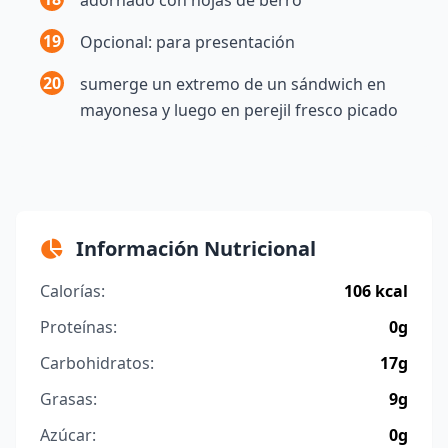
19
Opcional: para presentación
20
sumerge un extremo de un sándwich en
mayonesa y luego en perejil fresco picado
Información Nutricional
Calorías:
106 kcal
Proteínas:
0g
Carbohidratos:
17g
Grasas:
9g
Azúcar:
0g