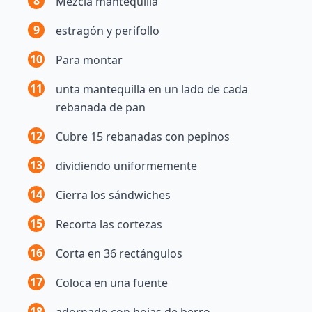
8
Mezcla mantequilla
9
estragón y perifollo
10
Para montar
11
unta mantequilla en un lado de cada
rebanada de pan
12
Cubre 15 rebanadas con pepinos
13
dividiendo uniformemente
14
Cierra los sándwiches
15
Recorta las cortezas
16
Corta en 36 rectángulos
17
Coloca en una fuente
18
adornado con hojas de berro