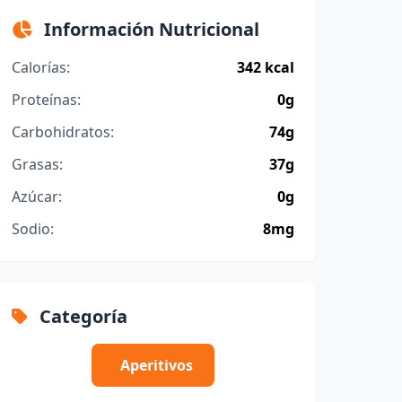
Información Nutricional
Calorías:
342 kcal
Proteínas:
0g
Carbohidratos:
74g
Grasas:
37g
Azúcar:
0g
Sodio:
8mg
Categoría
Aperitivos