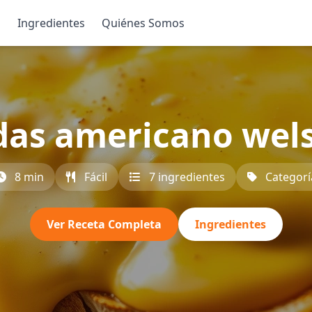
s
Ingredientes
Quiénes Somos
as americano wels
8 min
Fácil
7 ingredientes
Categorí
Ver Receta Completa
Ingredientes