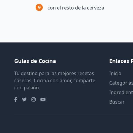
9
con el resto de la cerveza
Guías de Cocina
Enlaces 
Tu destino para las mejores recetas
Inicio
caseras. Cocina con amor, comparte
Categoría
con pasión.
Ingredien
Buscar