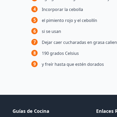
4
Incorporar la cebolla
5
el pimiento rojo y el cebollín
6
si se usan
7
Dejar caer cucharadas en grasa calie
8
190 grados Celsius
9
y freír hasta que estén dorados
Guías de Cocina
Enlaces 