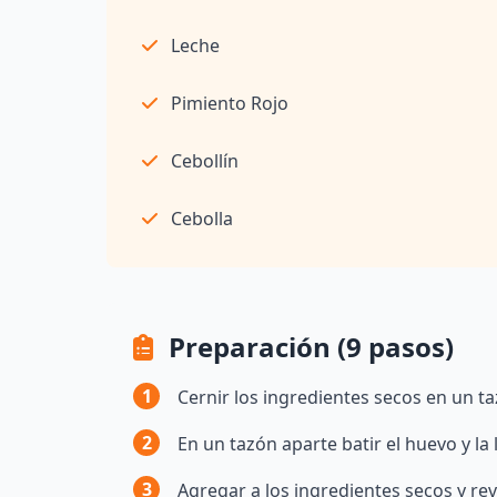
Leche
Pimiento Rojo
Cebollín
Cebolla
Preparación (9 pasos)
1
Cernir los ingredientes secos en un t
2
En un tazón aparte batir el huevo y la
3
Agregar a los ingredientes secos y re