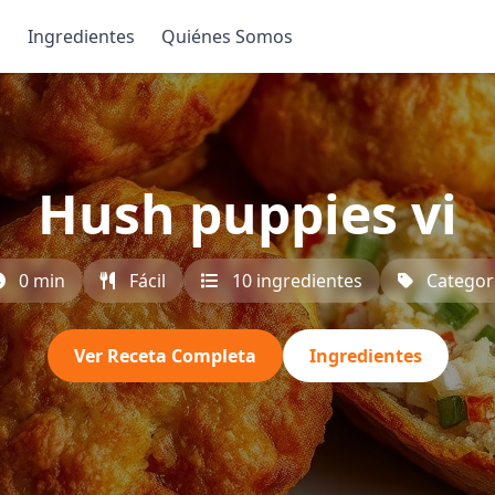
s
Ingredientes
Quiénes Somos
Hush puppies vi
0 min
Fácil
10 ingredientes
Categor
Ver Receta Completa
Ingredientes