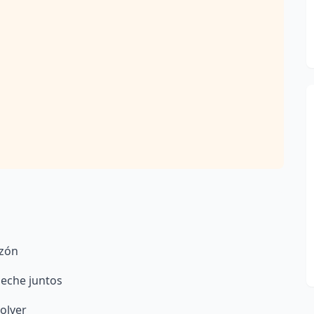
azón
 leche juntos
volver