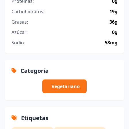
Proteínas:
0g
Carbohidratos:
19g
Grasas:
36g
Azúcar:
0g
Sodio:
58mg
Categoría
Vegetariano
Etiquetas