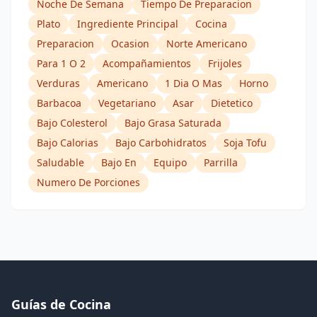
Noche De Semana
Tiempo De Preparacion
Plato
Ingrediente Principal
Cocina
Preparacion
Ocasion
Norte Americano
Para 1 O 2
Acompañamientos
Frijoles
Verduras
Americano
1 Dia O Mas
Horno
Barbacoa
Vegetariano
Asar
Dietetico
Bajo Colesterol
Bajo Grasa Saturada
Bajo Calorias
Bajo Carbohidratos
Soja Tofu
Saludable
Bajo En
Equipo
Parrilla
Numero De Porciones
Guías de Cocina