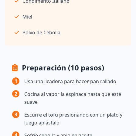
Condimento Italiano
Miel
Polvo de Cebolla
Preparación (10 pasos)
1
Usa una licadora para hacer pan rallado
2
Cocina al vapor la espinaca hasta que esté
suave
3
Escurre el tofu presionando con un plato y
luego aplástalo
4
Sofríe cebolla y apio en aceite