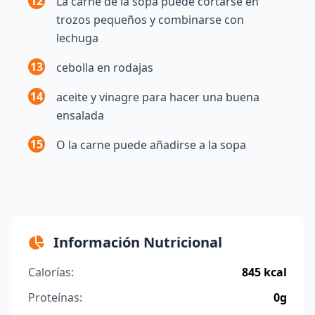
12
La carne de la sopa puede cortarse en
trozos pequeños y combinarse con
lechuga
13
cebolla en rodajas
14
aceite y vinagre para hacer una buena
ensalada
15
O la carne puede añadirse a la sopa
Información Nutricional
Calorías:
845 kcal
Proteínas:
0g