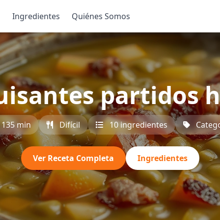
s
Ingredientes
Quiénes Somos
uisantes partidos 
135 min
Difícil
10 ingredientes
Categ
Ver Receta Completa
Ingredientes