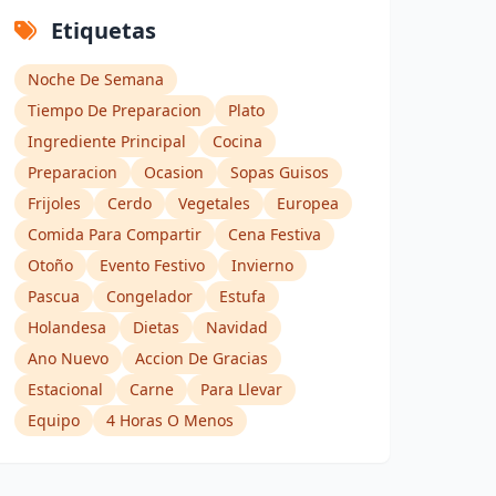
Etiquetas
Noche De Semana
Tiempo De Preparacion
Plato
Ingrediente Principal
Cocina
Preparacion
Ocasion
Sopas Guisos
Frijoles
Cerdo
Vegetales
Europea
Comida Para Compartir
Cena Festiva
Otoño
Evento Festivo
Invierno
Pascua
Congelador
Estufa
Holandesa
Dietas
Navidad
Ano Nuevo
Accion De Gracias
Estacional
Carne
Para Llevar
Equipo
4 Horas O Menos