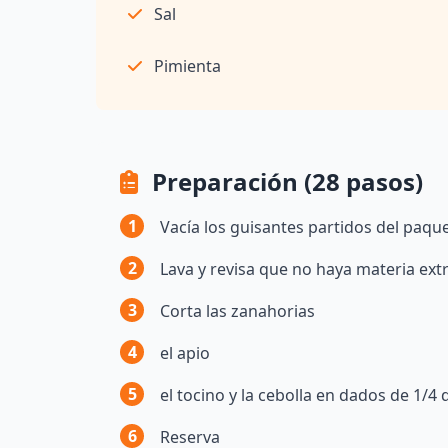
Sal
Pimienta
Preparación (28 pasos)
1
Vacía los guisantes partidos del paqu
2
Lava y revisa que no haya materia ext
3
Corta las zanahorias
4
el apio
5
el tocino y la cebolla en dados de 1/4
6
Reserva