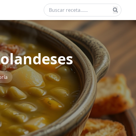
holandeses
oría