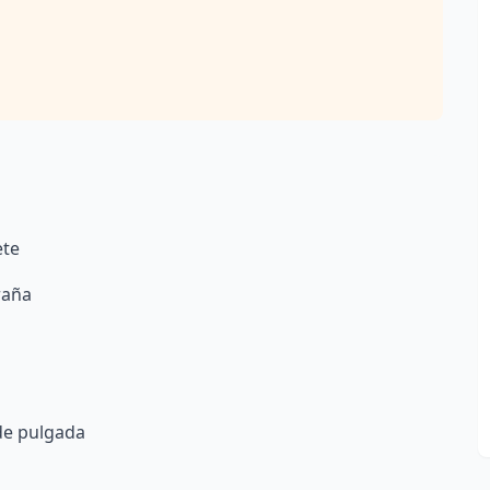
ete
raña
 de pulgada