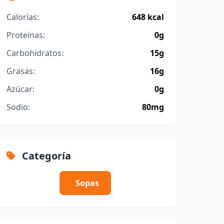
Calorías:
648 kcal
Proteínas:
0g
Carbohidratos:
15g
Grasas:
16g
Azúcar:
0g
Sodio:
80mg
Categoría
Sopas