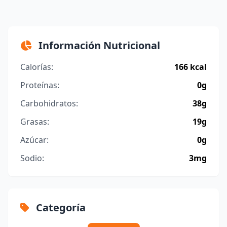
Información Nutricional
Calorías:
166 kcal
Proteínas:
0g
Carbohidratos:
38g
Grasas:
19g
Azúcar:
0g
Sodio:
3mg
Categoría