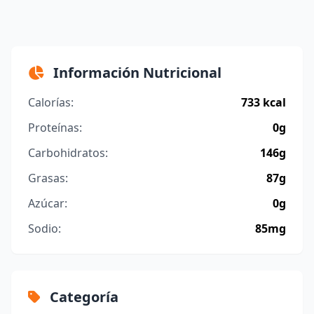
Información Nutricional
Calorías:
733 kcal
Proteínas:
0g
Carbohidratos:
146g
Grasas:
87g
Azúcar:
0g
Sodio:
85mg
Categoría