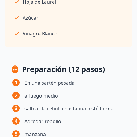
Hoja de Laurel
Azúcar
Vinagre Blanco
Preparación (12 pasos)
1
En una sartén pesada
2
a fuego medio
3
saltear la cebolla hasta que esté tierna
4
Agregar repollo
5
manzana