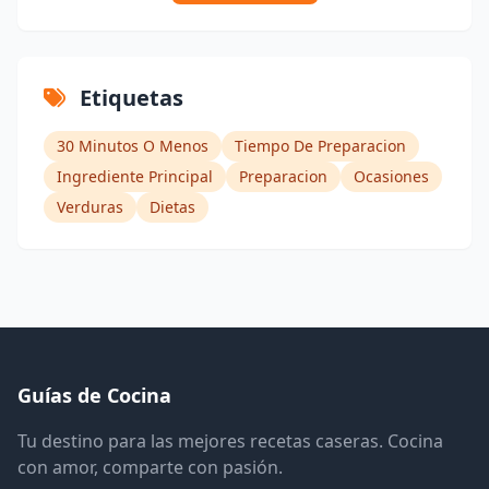
Etiquetas
30 Minutos O Menos
Tiempo De Preparacion
Ingrediente Principal
Preparacion
Ocasiones
Verduras
Dietas
Guías de Cocina
Tu destino para las mejores recetas caseras. Cocina
con amor, comparte con pasión.