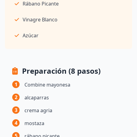
Rábano Picante
Vinagre Blanco
Azúcar
Preparación (8 pasos)
1
Combine mayonesa
2
alcaparras
3
crema agria
4
mostaza
5
rábano picante