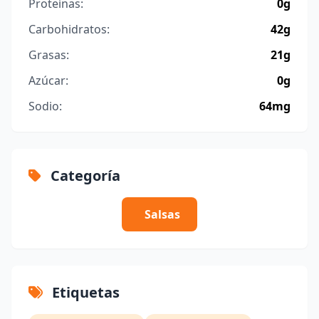
Proteínas:
0g
Carbohidratos:
42g
Grasas:
21g
Azúcar:
0g
Sodio:
64mg
Categoría
Salsas
Etiquetas