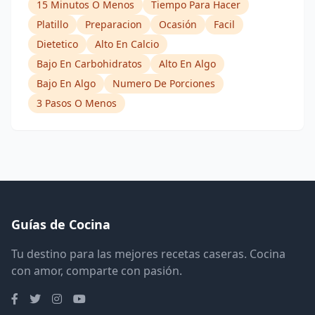
15 Minutos O Menos
Tiempo Para Hacer
Platillo
Preparacion
Ocasión
Facil
Dietetico
Alto En Calcio
Bajo En Carbohidratos
Alto En Algo
Bajo En Algo
Numero De Porciones
3 Pasos O Menos
Guías de Cocina
Tu destino para las mejores recetas caseras. Cocina
con amor, comparte con pasión.