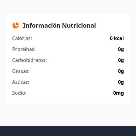
Información Nutricional
Calorías:
0 kcal
Proteínas:
0g
Carbohidratos:
0g
Grasas:
0g
Azúcar:
0g
Sodio:
0mg