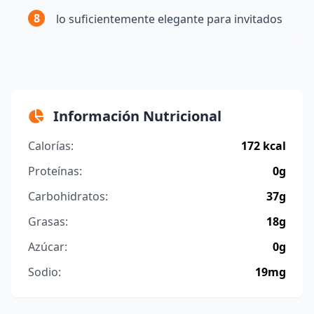
8
lo suficientemente elegante para invitados
Información Nutricional
Calorías:
172 kcal
Proteínas:
0g
Carbohidratos:
37g
Grasas:
18g
Azúcar:
0g
Sodio:
19mg