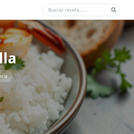
lla
oría