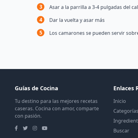
3
Asar a la parrilla a 3-4 pulgadas del c
4
Dar la vuelta y asar más
5
Los camarones se pueden servir sobre
Guías de Cocina
Enlaces 
Tu destino para las mejores recetas
Inicio
caseras. Cocina con amor, comparte
Categoría
con pasión.
Ingredien
Buscar