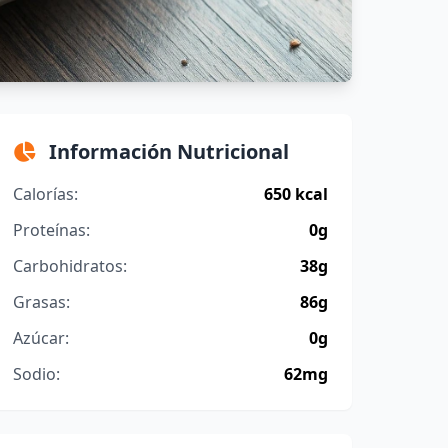
Información Nutricional
Calorías:
650 kcal
Proteínas:
0g
Carbohidratos:
38g
Grasas:
86g
Azúcar:
0g
Sodio:
62mg