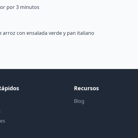
alor por 3 minutos
 arroz con ensalada verde y pan italiano
Rápidos
Recursos
Blog
s
tes