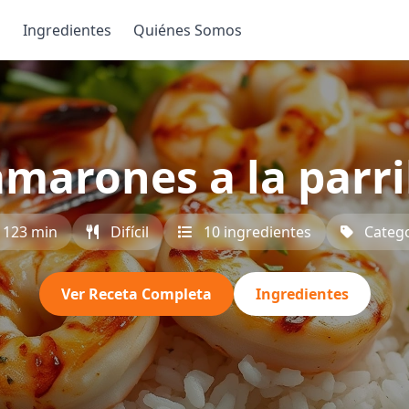
s
Ingredientes
Quiénes Somos
marones a la parri
123 min
Difícil
10 ingredientes
Categ
Ver Receta Completa
Ingredientes