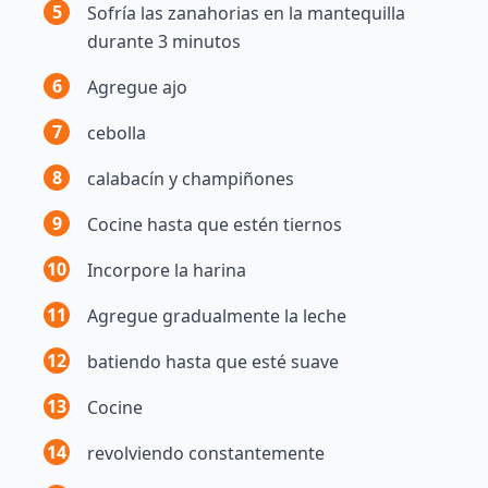
5
Sofría las zanahorias en la mantequilla
durante 3 minutos
6
Agregue ajo
7
cebolla
8
calabacín y champiñones
9
Cocine hasta que estén tiernos
10
Incorpore la harina
11
Agregue gradualmente la leche
12
batiendo hasta que esté suave
13
Cocine
14
revolviendo constantemente