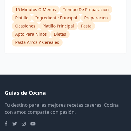
15 Minutos O Menos
Tiempo De Preparacion
Platillo
Ingrediente Principal
Preparacion
Ocasiones
Platillo Principal
Pasta
Apto Para Ninos
Dietas
Pasta Arroz Y Cereales
Guías de Cocina
Tu destino para las mejores recetas caseras. Cocina
con amor, comparte con pasión.