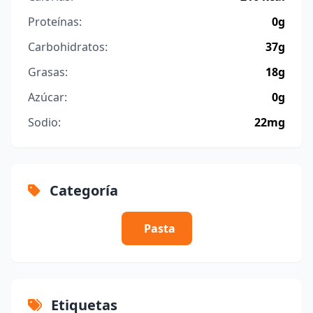
Proteínas:
0g
Carbohidratos:
37g
Grasas:
18g
Azúcar:
0g
Sodio:
22mg
Categoría
Pasta
Etiquetas