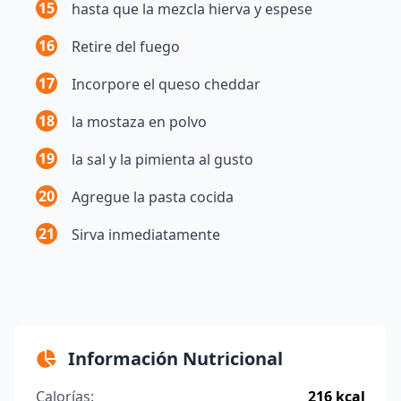
15
hasta que la mezcla hierva y espese
16
Retire del fuego
17
Incorpore el queso cheddar
18
la mostaza en polvo
19
la sal y la pimienta al gusto
20
Agregue la pasta cocida
21
Sirva inmediatamente
Información Nutricional
Calorías:
216 kcal