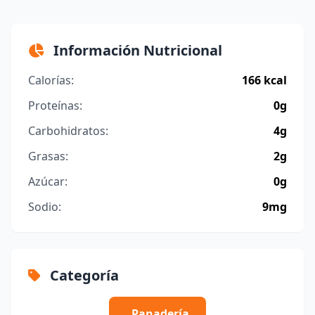
Información Nutricional
Calorías:
166 kcal
Proteínas:
0g
Carbohidratos:
4g
Grasas:
2g
Azúcar:
0g
Sodio:
9mg
Categoría
Panadería