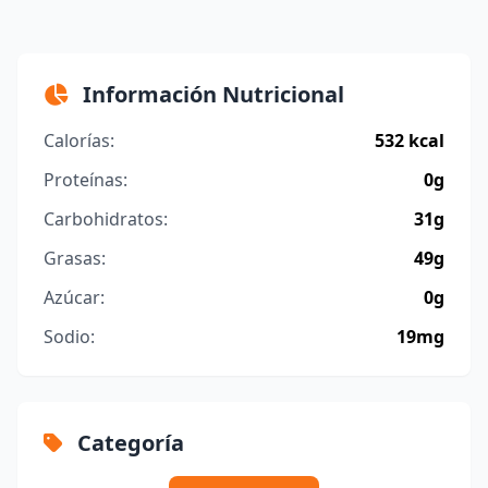
Información Nutricional
Calorías:
532 kcal
Proteínas:
0g
Carbohidratos:
31g
Grasas:
49g
Azúcar:
0g
Sodio:
19mg
Categoría