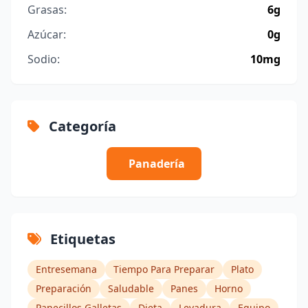
Grasas:
6g
Azúcar:
0g
Sodio:
10mg
Categoría
Panadería
Etiquetas
Entresemana
Tiempo Para Preparar
Plato
Preparación
Saludable
Panes
Horno
Panecillos Galletas
Dieta
Levadura
Equipo