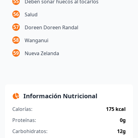
55
Deben sonar huecos al tocarlos
56
Salud
57
Doreen Doreen Randal
58
Wanganui
59
Nueva Zelanda
Información Nutricional
Calorías:
175 kcal
Proteínas:
0g
Carbohidratos:
12g