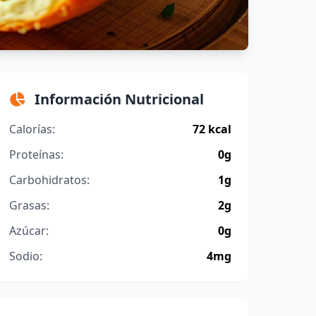
Información Nutricional
Calorías:
72 kcal
Proteínas:
0g
Carbohidratos:
1g
Grasas:
2g
Azúcar:
0g
Sodio:
4mg