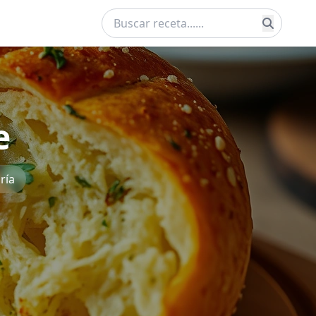
e
ría