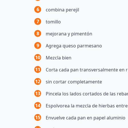
6
combina perejil
7
tomillo
8
mejorana y pimentón
9
Agrega queso parmesano
10
Mezcla bien
11
Corta cada pan transversalmente en 
12
sin cortar completamente
13
Pincela los lados cortados de las reba
14
Espolvorea la mezcla de hierbas entr
15
Envuelve cada pan en papel aluminio