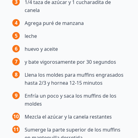
3
1/4 taza de azúcar y 1 cucharadita de
canela
4
Agrega puré de manzana
5
leche
6
huevo y aceite
7
y bate vigorosamente por 30 segundos
8
Llena los moldes para muffins engrasados
hasta 2/3 y hornea 12-15 minutos
9
Enfría un poco y saca los muffins de los
moldes
10
Mezcla el azúcar y la canela restantes
11
Sumerge la parte superior de los muffins
en mantequilla derretida