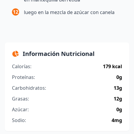
12
luego en la mezcla de azúcar con canela
Información Nutricional
Calorías:
179 kcal
Proteínas:
0g
Carbohidratos:
13g
Grasas:
12g
Azúcar:
0g
Sodio:
4mg