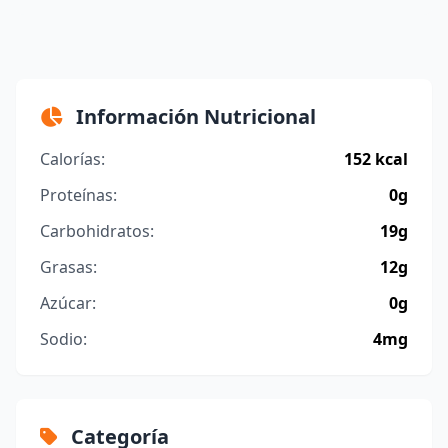
Información Nutricional
Calorías:
152 kcal
Proteínas:
0g
Carbohidratos:
19g
Grasas:
12g
Azúcar:
0g
Sodio:
4mg
Categoría